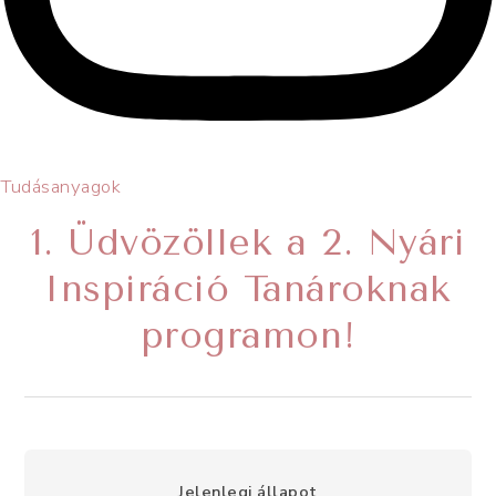
Tudásanyagok
1. Üdvözöllek a 2. Nyári
Inspiráció Tanároknak
programon!
Jelenlegi állapot